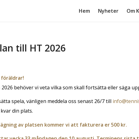
Hem
Nyheter
Om K
an till HT 2026
 föräldrar!
2026 behöver vi veta vilka som skall fortsätta eller säga upp
tsätta spela, vänligen meddela oss senast 26/7 till
info@tenni
kvar din plats.
ägning av platsen kommer vi att fakturera er 500 kr.
tar vecka 33 måndagen den 10 augusti. Terminens sista 