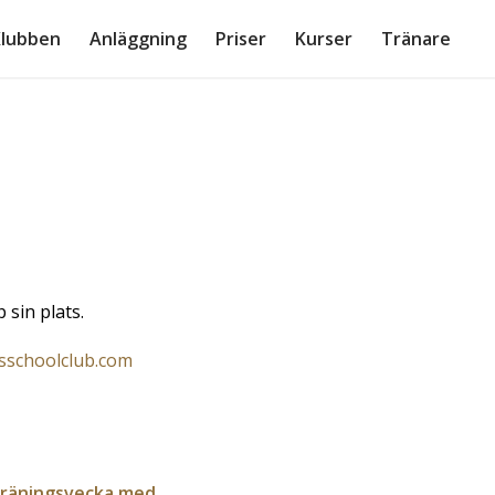
lubben
Anläggning
Priser
Kurser
Tränare
 sin plats.
sschoolclub.com
träningsvecka med